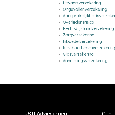
Uitvaartverzekering
Ongevallenverzekering
Aansprakelijkheidsverzeke
Overlijdensrisico
Rechtsbijstandverzekering
Zorgverzekering
Inboedelverzekering
Kostbaarhedenverzekerin
Glasverzekering
Annuleringsverzekering
J&R Adviesgroep
Cont