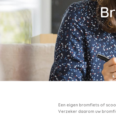
Br
Een eigen bromfiets of scoo
Verzeker daarom uw bromfie