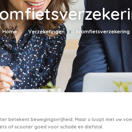
omfietsverzeker
Home
Verzekeringen
Bromfietsverzekering
ter betekent bewegingsvrijheid. Maar u loopt met uw voer
ts of scooter goed voor schade en diefstal.