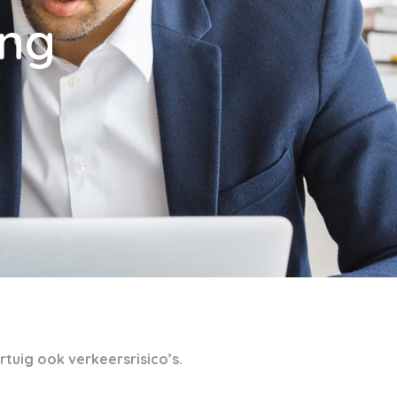
ing
tuig ook verkeersrisico’s.