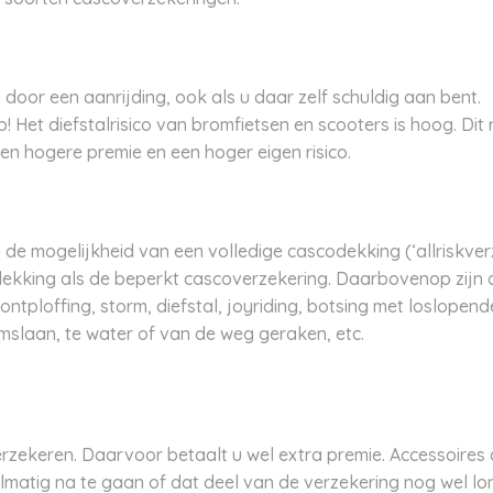
door een aanrijding, ook als u daar zelf schuldig aan bent.
! Het diefstalrisico van bromfietsen en scooters is hoog. Dit r
en hogere premie en een hoger eigen risico.
e mogelijkheid van een volledige cascodekking (‘allriskverz
 dekking als de beperkt cascoverzekering. Daarbovenop zijn
ntploffing, storm, diefstal, joyriding, botsing met loslopen
omslaan, te water of van de weg geraken, etc.
zekeren. Daarvoor betaalt u wel extra premie. Accessoires d
matig na te gaan of dat deel van de verzekering nog wel lon