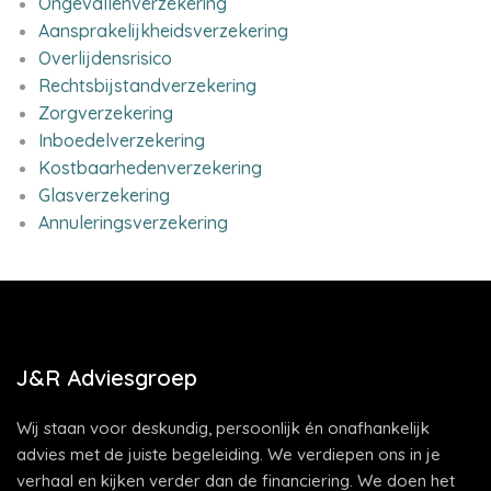
Ongevallenverzekering
Aansprakelijkheidsverzekering
Overlijdensrisico
Rechtsbijstandverzekering
Zorgverzekering
Inboedelverzekering
Kostbaarhedenverzekering
Glasverzekering
Annuleringsverzekering
J&R Adviesgroep
Wij staan voor deskundig, persoonlijk én onafhankelijk
advies met de juiste begeleiding. We verdiepen ons in je
verhaal en kijken verder dan de financiering. We doen het