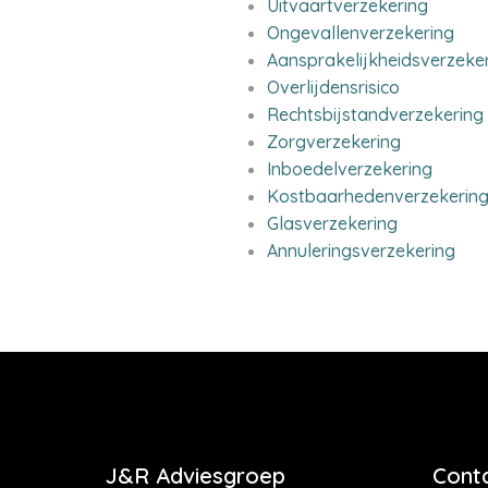
Uitvaartverzekering
Ongevallenverzekering
Aansprakelijkheidsverzeke
Overlijdensrisico
Rechtsbijstandverzekering
Zorgverzekering
Inboedelverzekering
Kostbaarhedenverzekerin
Glasverzekering
Annuleringsverzekering
J&R Adviesgroep
Cont