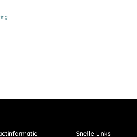
ring
g
actinformatie
Snelle Links