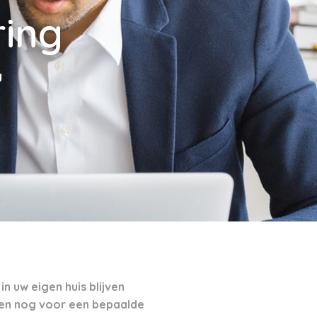
ing
g
n uw eigen huis blijven
ten nog voor een bepaalde