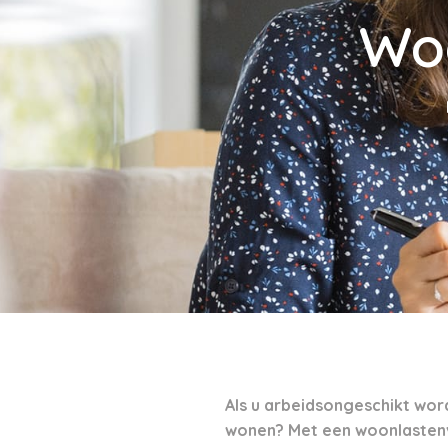
Wo
Als u arbeidsongeschikt wordt
wonen? Met een woonlastenv