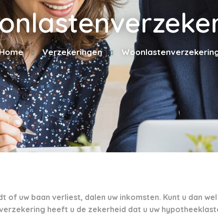
onlastenverzeker
Home
Verzekeringen
Woonlastenverzekerin
 of uw baan verliest, dalen uw inkomsten. Kunt u dan wel i
erzekering heeft u de zekerheid dat u uw hypotheeklas