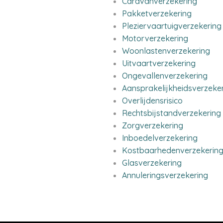
Caravanverzekering
Pakketverzekering
Pleziervaartuigverzekering
Motorverzekering
Woonlastenverzekering
Uitvaartverzekering
Ongevallenverzekering
Aansprakelijkheidsverzeke
Overlijdensrisico
Rechtsbijstandverzekering
Zorgverzekering
Inboedelverzekering
Kostbaarhedenverzekerin
Glasverzekering
Annuleringsverzekering