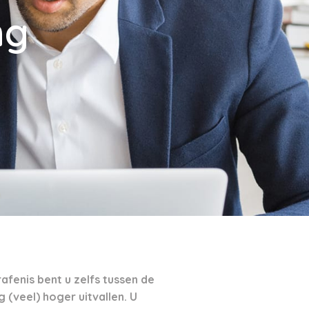
ng
fenis bent u zelfs tussen de
 (veel) hoger uitvallen. U