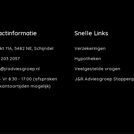
actinformatie
Snelle Links
t 11A, 5482 NE, Schijndel
Verzekeringen
-203 2057
Hypotheken
@jradviesgroep.nl
Veelgestelde vragen
 Vr 8:30 - 17:00 (afspraken
J&R Adviesgroep Stappenp
 kantoortijden mogelijk)