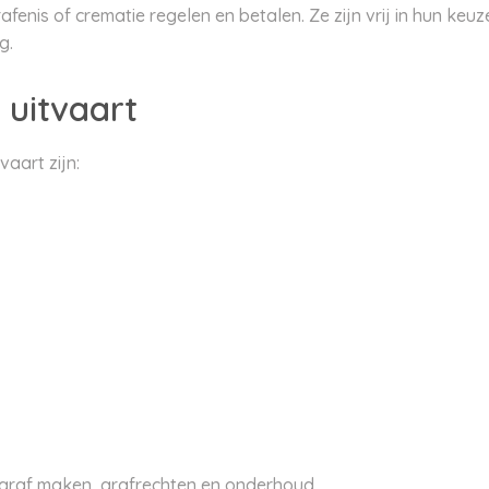
fenis of crematie regelen en betalen. Ze zijn vrij in hun keuz
g.
 uitvaart
aart zijn:
 graf maken, grafrechten en onderhoud