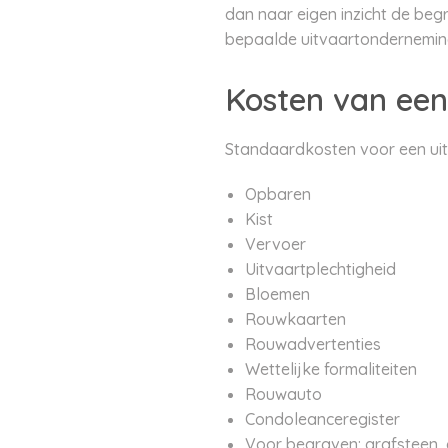
dan naar eigen inzicht de begra
bepaalde uitvaartondernemin
Kosten van een
Standaardkosten voor een uitv
Opbaren
Kist
Vervoer
Uitvaartplechtigheid
Bloemen
Rouwkaarten
Rouwadvertenties
Wettelijke formaliteiten
Rouwauto
Condoleanceregister
Voor begraven: grafsteen,