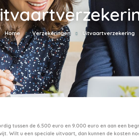
itvaartverzekeri
Home
Verzekeringen
Uitvaartverzekering
dig tussen de 6.500 euro en 9.000 euro en aan een begra
jt. Wilt u een speciale uitvaart, dan kunnen de kosten nog