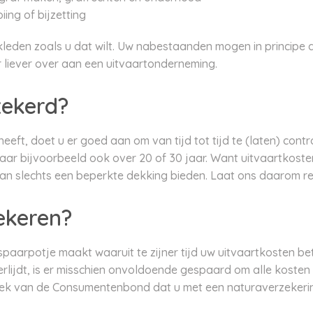
iing of bijzetting
 kleden zoals u dat wilt. Uw nabestaanden mogen in principe a
 liever over aan een uitvaartonderneming.
zekerd?
heeft, doet u er goed aan om van tijd tot tijd te (laten) cont
ar bijvoorbeeld ook over 20 of 30 jaar. Want uitvaartkosten 
an slechts een beperkte dekking bieden. Laat ons daarom re
ekeren?
 spaarpotje maakt waaruit te zijner tijd uw uitvaartkosten b
overlijdt, is er misschien onvoldoende gespaard om alle koste
zoek van de Consumentenbond dat u met een naturaverzekerin