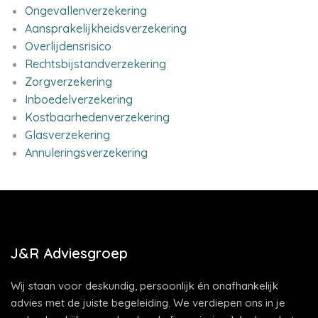
Ongevallenverzekering
Aansprakelijkheidsverzekering
Overlijdensrisico
Rechtsbijstandverzekering
Zorgverzekering
Inboedelverzekering
Kostbaarhedenverzekering
Glasverzekering
Annuleringsverzekering
J&R Adviesgroep
Wij staan voor deskundig, persoonlijk én onafhankelijk
advies met de juiste begeleiding. We verdiepen ons in je