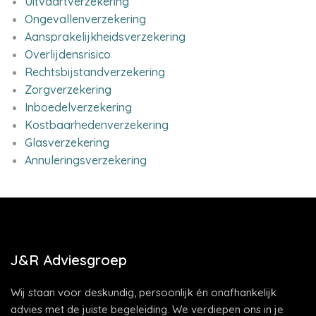
Uitvaartverzekering
Ongevallenverzekering
Aansprakelijkheidsverzekering
Overlijdensrisico
Rechtsbijstandverzekering
Zorgverzekering
Inboedelverzekering
Kostbaarhedenverzekering
Glasverzekering
Annuleringsverzekering
J&R Adviesgroep
Wij staan voor deskundig, persoonlijk én onafhankelijk
advies met de juiste begeleiding. We verdiepen ons in je