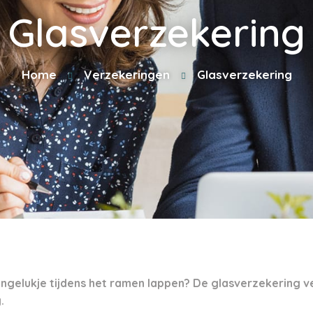
Glasverzekering
Home
Verzekeringen
Glasverzekering
 ongelukje tijdens het ramen lappen? De glasverzekering 
.