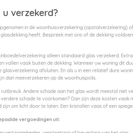
 u verzekerd?
opgenomen in de woonhuisverzekering (opstalverzekering) of
 glasdekking heeft. Bespreek met ons of de dekking voldoend
inboedelverzekering alleen standaard glas verzekerd. Extra d
en vallen vaak buiten de dekking. Wanneer uw woning dit du
 glasverzekering afsluiten. En als u in een relatief dure won
zijn dan meeverzekeren op de woonhuispolis.
ruitbreuk. Andere schade aan het glas wordt meestal niet v
verdere schade te voorkomen? Dan zijn deze kosten vaak m
ijn om licht door te laten. Een kristallen vaas of een spiegel
epaalde vergoedingen uit:
swerkzaamheden, verplaatsing of bewerking van het glas.