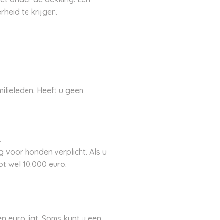
heid te krijgen.
ilieleden. Heeft u geen
.
g voor honden verplicht. Als u
ot wel 10.000 euro.
n euro ligt. Soms kunt u een