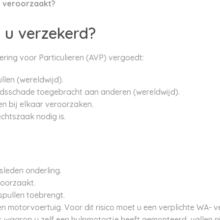
el veroorzaakt?
 u verzekerd?
ring voor Particulieren (AVP) vergoedt:
len (wereldwijd).
dsschade toegebracht aan anderen (wereldwijd).
en bij elkaar veroorzaken.
echtszaak nodig is.
sleden onderling.
roorzaakt.
spullen toebrengt.
motorvoertuig. Voor dit risico moet u een verplichte WA- ver
s waarop u zelf een hulpmotortje heeft gemonteerd, vallen n