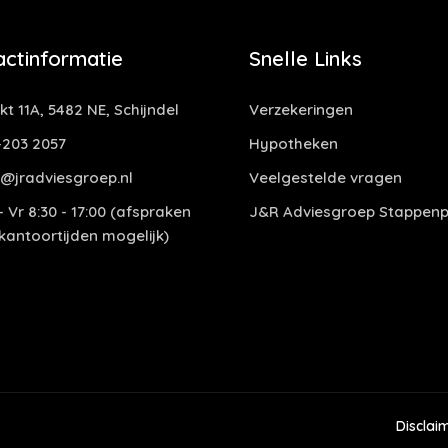
actinformatie
Snelle Links
t 11A, 5482 NE, Schijndel
Verzekeringen
-203 2057
Hypotheken
@jradviesgroep.nl
Veelgestelde vragen
 Vr 8:30 - 17:00 (afspraken
J&R Adviesgroep Stappenp
 kantoortijden mogelijk)
Disclai