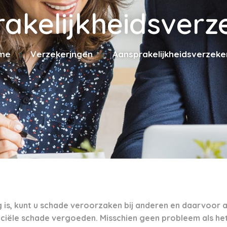
akelijkheidsverz
me
Verzekeringen
Aansprakelijkheidsverzeke
 is, kunt u schade veroorzaken bij anderen en daarvoor a
ciële schade vergoeden. Misschien geen probleem als he