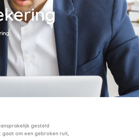
ekering
ring
ansprakelijk gesteld
t gaat om een gebroken ruit,