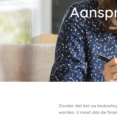
Aanspr
Ho
Zonder dat het uw bedoeling
worden. U moet dan de finan