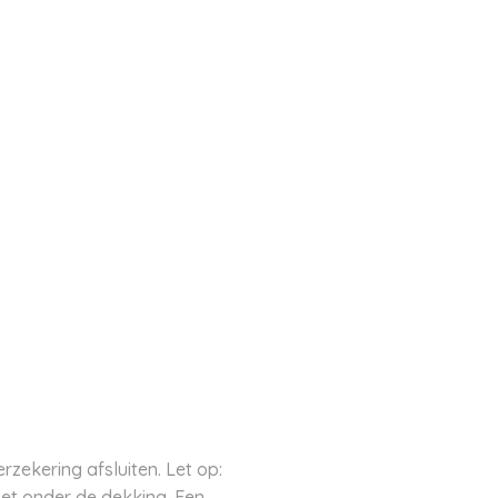
zekering afsluiten. Let op:
iet onder de dekking. Een