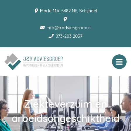
Markt 11A, 5482 NE, Schijndel
info@jradviesgroep.nl
073-203 2057
Ziekteverzuim en
arbeidsongeschiktheid