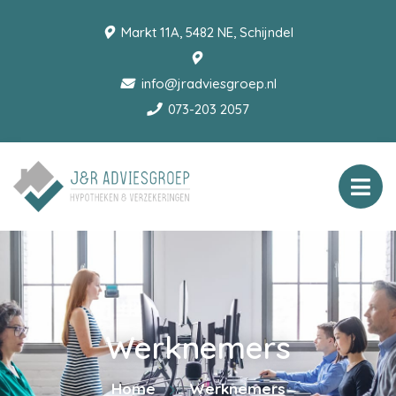
Markt 11A, 5482 NE, Schijndel
info@jradviesgroep.nl
073-203 2057
Werknemers
Home
Werknemers