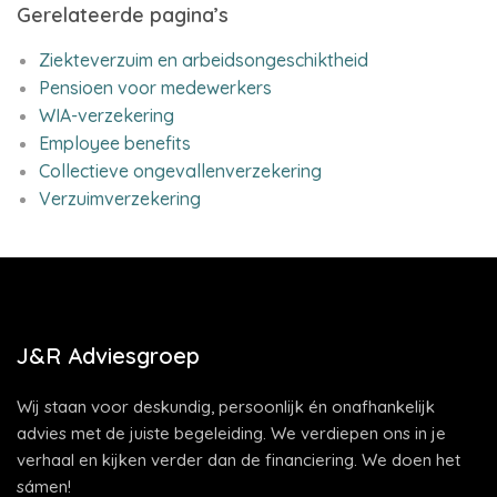
Gerelateerde pagina’s
Ziekteverzuim en arbeidsongeschiktheid
Pensioen voor medewerkers
WIA-verzekering
Employee benefits
Collectieve ongevallenverzekering
Verzuimverzekering
J&R Adviesgroep
Wij staan voor deskundig, persoonlijk én onafhankelijk
advies met de juiste begeleiding. We verdiepen ons in je
verhaal en kijken verder dan de financiering. We doen het
sámen!