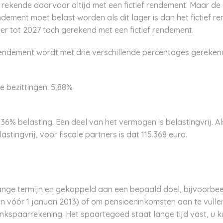
 rekende daarvoor altijd met een fictief rendement. Maar d
ndement moet belast worden als dit lager is dan het fictief r
 er tot 2027 toch gerekend met een fictief rendement.
endement wordt met drie verschillende percentages gereken
 bezittingen: 5,88%
6% belasting. Een deel van het vermogen is belastingvrij. Als
stingvrij, voor fiscale partners is dat 115.368 euro.
ange termijn en gekoppeld aan een bepaald doel, bijvoorbee
 vóór 1 januari 2013) of om pensioeninkomsten aan te vullen
kspaarrekening. Het spaartegoed staat lange tijd vast, u k