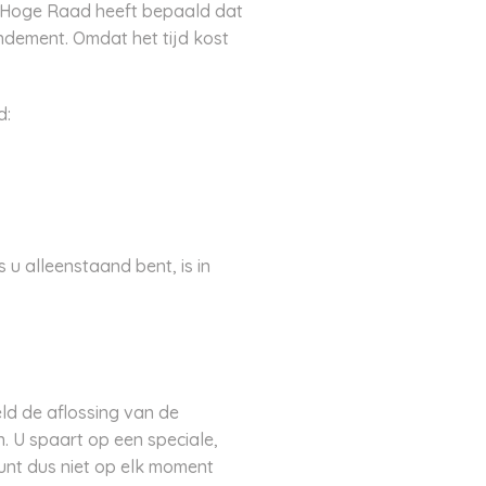
e Hoge Raad heeft bepaald dat
endement. Omdat het tijd kost
d:
 u alleenstaand bent, is in
ld de aflossing van de
. U spaart op een speciale,
unt dus niet op elk moment