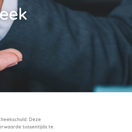
eek
theekschuld. Deze
erwaarde tussentijds te