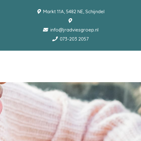
Markt 11A, 5482 NE, Schijndel
info@jradviesgroep.nl
073-203 2057