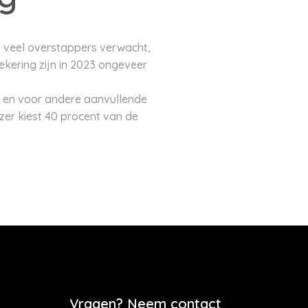
n veel overstappers verwacht,
kering zijn in 2023 ongeveer
g en voor andere aanvullende
ezer kiest 40 procent van de
Vragen? Neem contact