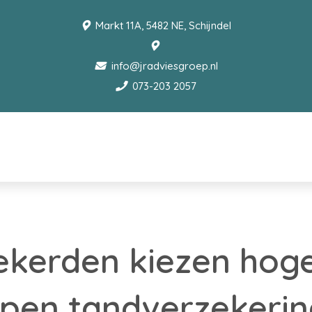
Markt 11A, 5482 NE, Schijndel
info@jradviesgroep.nl
073-203 2057
kerden kiezen hoger
ppen tandverzekerin