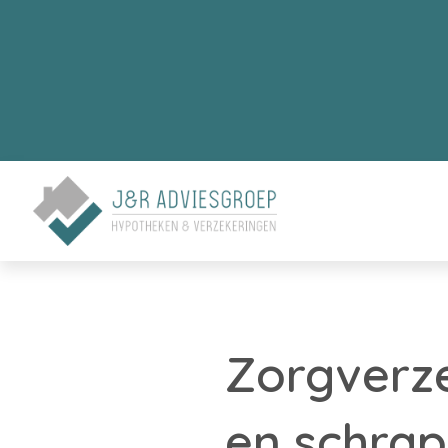
Zorgverze
en schra