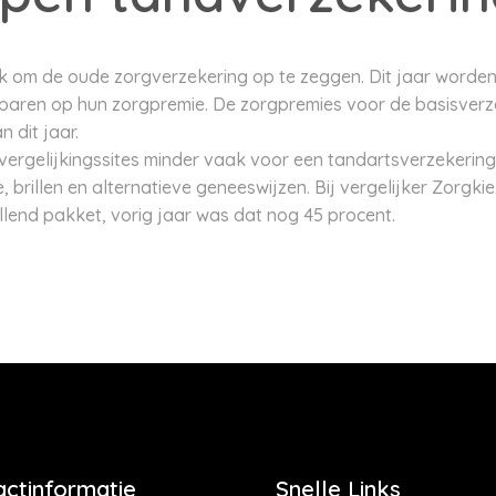
jk om de oude zorgverzekering op te zeggen. Dit jaar worde
paren op hun zorgpremie. De zorgpremies voor de basisverze
 dit jaar.
vergelijkingssites minder vaak voor een tandartsverzekerin
, brillen en alternatieve geneeswijzen. Bij vergelijker Zorgki
lend pakket, vorig jaar was dat nog 45 procent.
actinformatie
Snelle Links