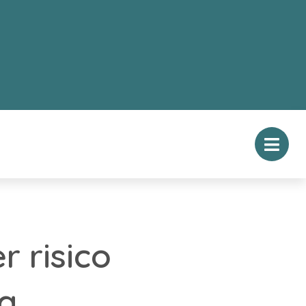
 risico
g