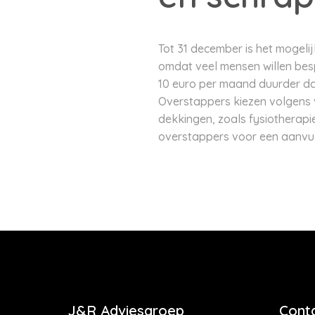
Tot 31 december is het mogeli
omdat veel mensen willen bes
10 euro per maand duurder dan
Overstappers kiezen volgens 
dekkingen, zoals fysiotherapie
overstappers voor een aanvul
J&R Adviesgroep
Cont