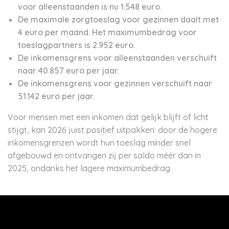
voor alleenstaanden is nu 1.548 euro.
De maximale zorgtoeslag voor gezinnen daalt met
4 euro per maand. Het maximumbedrag voor
toeslagpartners is 2.952 euro.
De inkomensgrens voor alleenstaanden verschuift
naar 40.857 euro per jaar.
De inkomensgrens voor gezinnen verschuift naar
51.142 euro per jaar.
Voor mensen met een inkomen dat gelijk blijft of licht
stijgt, kan 2026 juist positief uitpakken: door de hogere
inkomensgrenzen wordt hun toeslag minder snel
afgebouwd en ontvangen zij per saldo méér dan in
2025, ondanks het lagere maximumbedrag.