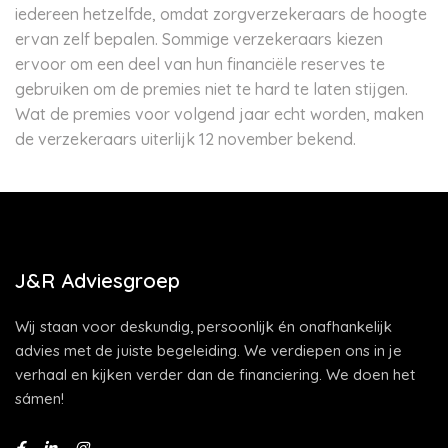
iedereen hetzelfde, omdat zorgverzekeraars de hoogte
ervan zelf bepalen. Sommige verzekeraars kiezen
ervoor om een deel van hun financiële reserves te
gebruiken om de premies niet te hard te laten stijgen.
Wat de premies voor volgend jaar echt worden, maken
de verzekeraars uiterlijk 12 november bekend.
J&R Adviesgroep
Wij staan voor deskundig, persoonlijk én onafhankelijk
advies met de juiste begeleiding. We verdiepen ons in je
verhaal en kijken verder dan de financiering. We doen het
sámen!