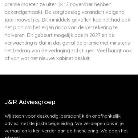
premie moeten ze uiterlijk 12 november hebben
bekendgemaakt. De zorgtoeslag verandert volgend
jaar nauwelijks. Dit inmiddels gevallen kabinet had ook
het plan om het eigen risico van de verzekering te
halveren. Dit gebeurt mogelijk pas in 2027 en de
verwachting is dat in dat geval de premie met minstens
het bedrag van de verlaging zal stijgen. Veel hangt ook
af van wat het nieuwe kabinet besluit.
J&R Adviesgroep
Wij staan voor deskundig, persoonlijk én onafhankelijk
advies met de juiste begeleiding. We verdiepen ons in je
verhaal en kijken verder dan de financiering. We doen het