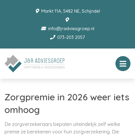
Markt 11A, 5482 NE, Schijndel
info@jradviesgroep.nl
073-203 2057
Zorgpremie in 2026 weer iets
omhoog
De zorgverzekeraars bepalen uiteindelijk zelf welke
premie ze berekenen voor hun zorgverzekering. Die