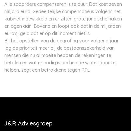
Alle spaarders compenseren is te duur. Dat kost zeven
miljard euro. Gedeeltelijke compensatie is volgens het
kabinet ingewikkeld en er zitten grote juridische haken
en ogen aan. Bovendien loopt ook dat in de miljarden
euro's, geld dat er op dit moment niet is.
Bij het opstellen van de begroting voor volgend jaar
lag de prioriteit meer bij de bestaanszekerheid van
mensen die nu al moeite hebben de rekeningen te
betalen en wat er nodig is om hen de winter door te
helpen, zegt een betrokkene tegen RTL.
J&R Adviesgroep