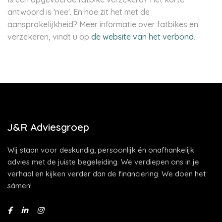
antwoord is 'nee'. En hoe zit het met de
aansprakelijkheid? Meer informatie over fatbikes en
verzekeren, vindt u op
de website van het verbond
.
J&R Adviesgroep
Wij staan voor deskundig, persoonlijk én onafhankelijk
advies met de juiste begeleiding. We verdiepen ons in je
verhaal en kijken verder dan de financiering. We doen het
sámen!