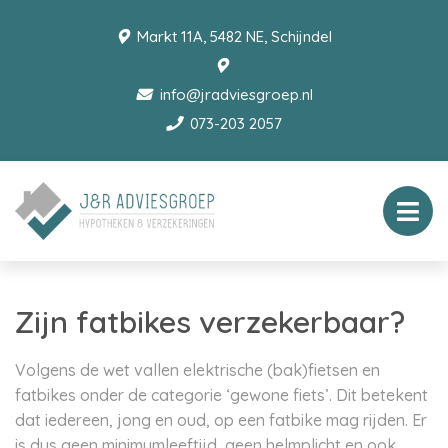
Markt 11A, 5482 NE, Schijndel
info@jradviesgroep.nl
073-203 2057
Zijn fatbikes verzekerbaar?
Volgens de wet vallen elektrische (bak)fietsen en
fatbikes onder de categorie ‘gewone fiets’. Dit betekent
dat iedereen, jong en oud, op een fatbike mag rijden. Er
is dus geen minimumleeftijd, geen helmplicht en ook