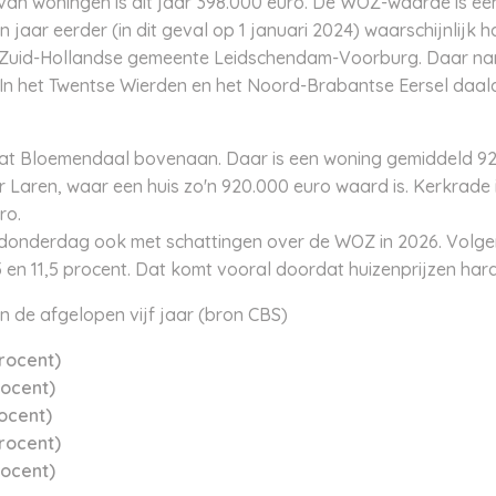
 woningen is dit jaar 398.000 euro. De WOZ-waarde is een
jaar eerder (in dit geval op 1 januari 2024) waarschijnlijk 
 de Zuid-Hollandse gemeente Leidschendam-Voorburg. Daar na
 In het Twentse Wierden en het Noord-Brabantse Eersel daal
at Bloemendaal bovenaan. Daar is een woning gemiddeld 92
Laren, waar een huis zo'n 920.000 euro waard is. Kerkrade
uro.
nderdag ook met schattingen over de WOZ in 2026. Volgend
,5 en 11,5 procent. Dat komt vooral doordat huizenprijzen hard
de afgelopen vijf jaar (bron CBS)
rocent)
rocent)
rocent)
procent)
rocent)