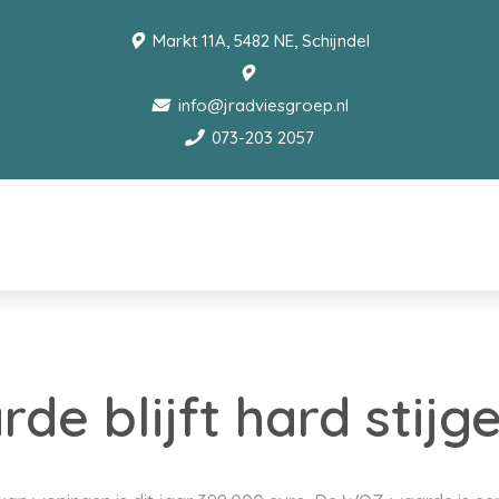
Markt 11A, 5482 NE, Schijndel
info@jradviesgroep.nl
073-203 2057
e blijft hard stijg