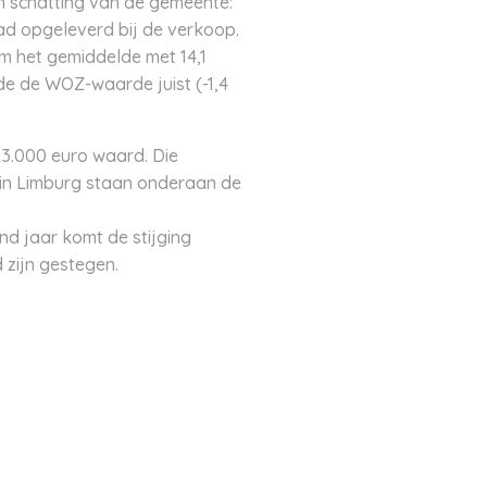
 schatting van de gemeente:
had opgeleverd bij de verkoop.
m het gemiddelde met 14,1
de de WOZ-waarde juist (-1,4
3.000 euro waard. Die
 in Limburg staan onderaan de
 jaar komt de stijging
 zijn gestegen.