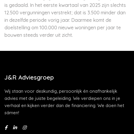
is gedaald. In het eerste kwartaal van 2025 zijn slechts
12.500 vergunningen verstrekt; dat is 3.500 minder dan
in dezelfde periode vorig jaar. Daarmee komt de
doelstelling om 100.000 nieuwe woningen per jaar te
bouwen steeds verder uit zicht.
J&R Adviesgroep
Wij staan voor deskundig, persoonlijk én onafhankelijk
advies met de juiste begeleiding. We verdiepen ons in je
verhaal en kijken verder dan de financiering. We doen het
sámen!