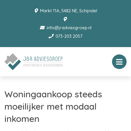
Markt 11A, 5482 NE, Schijndel
info@jradviesgroep.nl
073-203 2057
Woningaankoop steeds
moeilijker met modaal
inkomen