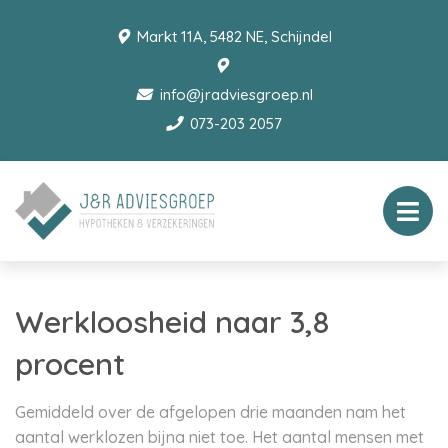
Markt 11A, 5482 NE, Schijndel
info@jradviesgroep.nl
073-203 2057
Werkloosheid naar 3,8
procent
Gemiddeld over de afgelopen drie maanden nam het
aantal werklozen bijna niet toe. Het aantal mensen met