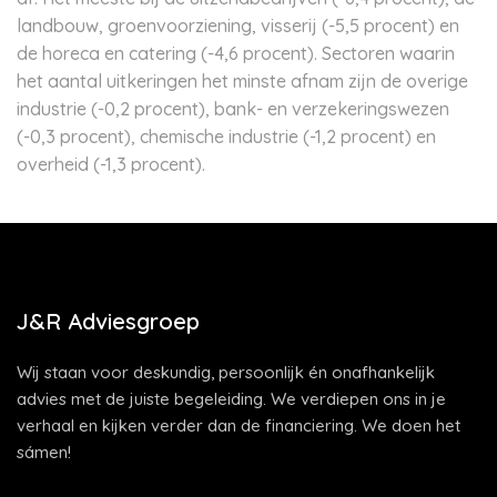
landbouw, groenvoorziening, visserij (-5,5 procent) en
de horeca en catering (-4,6 procent). Sectoren waarin
het aantal uitkeringen het minste afnam zijn de overige
industrie (-0,2 procent), bank- en verzekeringswezen
(-0,3 procent), chemische industrie (-1,2 procent) en
overheid (-1,3 procent).
J&R Adviesgroep
Wij staan voor deskundig, persoonlijk én onafhankelijk
advies met de juiste begeleiding. We verdiepen ons in je
verhaal en kijken verder dan de financiering. We doen het
sámen!