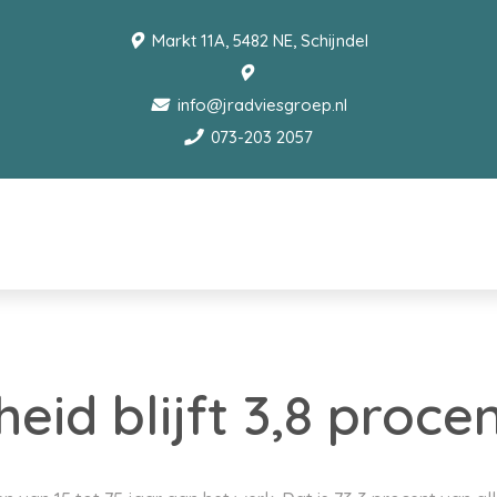
Markt 11A, 5482 NE, Schijndel
info@jradviesgroep.nl
073-203 2057
eid blijft 3,8 proce