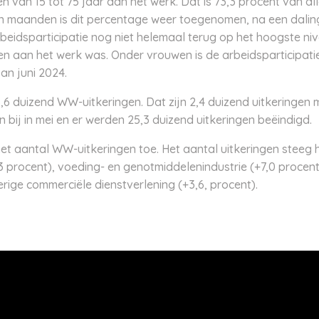
n van 15 tot 75 jaar aan het werk. Dat is 73,3 procent van al
en maanden is dit percentage weer toegenomen, na een daling
beidsparticipatie nog niet helemaal terug op het hoogste niv
gen aan het werk was. Onder vrouwen is de arbeidsparticipati
an juni 2024.
,6 duizend WW-uitkeringen. Dat zijn 2,4 duizend uitkeringen 
n bij in mei en er werden 25,3 duizend uitkeringen beëindigd.
het aantal WW-uitkeringen toe. Het aantal uitkeringen steeg 
,3 procent), voeding- en genotmiddelenindustrie (+7,0 procent
rige commerciële dienstverlening (+3,6, procent).