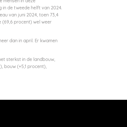
le mensen in deze
 in de tweede helft van 2024.
eau van juni 2024, toen 73,4
e (69,6 procent) wel weer
meer dan in april. Er kwamen
het sterkst in de landbouw,
), bouw (+5,1 procent),