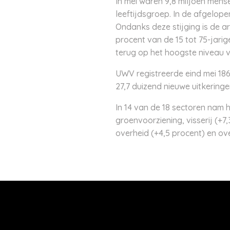
In mei waren 9,8 miljoen mense
leeftijdsgroep. In de afgelop
Ondanks deze stijging is de ar
procent van de 15 tot 75-jari
terug op het hoogste niveau v
UWV registreerde eind mei 186
27,7 duizend nieuwe uitkeringe
In 14 van de 18 sectoren nam 
groenvoorziening, visserij (+7
overheid (+4,5 procent) en ove