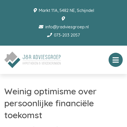
Markt 11A, 5482 NE, Schijndel
info@jradviesgroep.nl
073-203 2057
Weinig optimisme over
persoonlijke financiële
toekomst