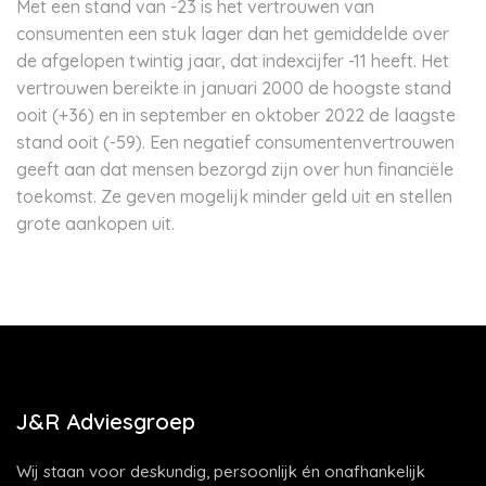
Met een stand van -23 is het vertrouwen van
consumenten een stuk lager dan het gemiddelde over
de afgelopen twintig jaar, dat indexcijfer -11 heeft. Het
vertrouwen bereikte in januari 2000 de hoogste stand
ooit (+36) en in september en oktober 2022 de laagste
stand ooit (-59). Een negatief consumentenvertrouwen
geeft aan dat mensen bezorgd zijn over hun financiële
toekomst. Ze geven mogelijk minder geld uit en stellen
grote aankopen uit.
J&R Adviesgroep
Wij staan voor deskundig, persoonlijk én onafhankelijk