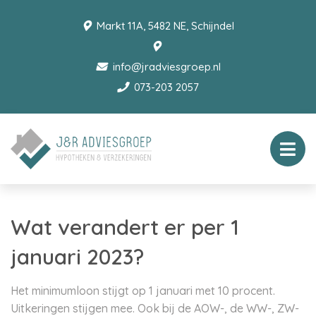
Markt 11A, 5482 NE, Schijndel
info@jradviesgroep.nl
073-203 2057
Wat verandert er per 1
januari 2023?
Het minimumloon stijgt op 1 januari met 10 procent.
Uitkeringen stijgen mee. Ook bij de AOW-, de WW-, ZW-