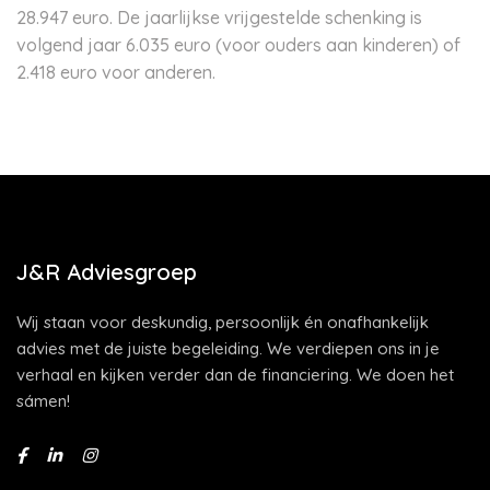
28.947 euro. De jaarlijkse vrijgestelde schenking is
volgend jaar 6.035 euro (voor ouders aan kinderen) of
2.418 euro voor anderen.
J&R Adviesgroep
Wij staan voor deskundig, persoonlijk én onafhankelijk
advies met de juiste begeleiding. We verdiepen ons in je
verhaal en kijken verder dan de financiering. We doen het
sámen!