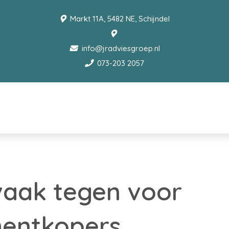
Markt 11A, 5482 NE, Schijndel
info@jradviesgroep.nl
073-203 2057
vaak tegen voor
entkopers