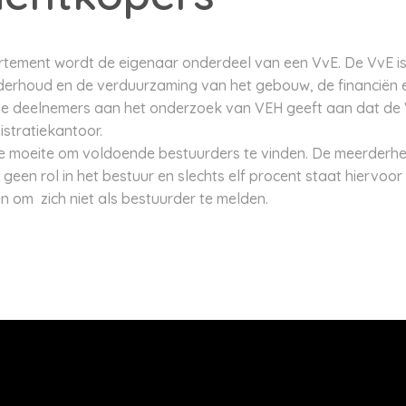
tement wordt de eigenaar onderdeel van een VvE. De VvE i
derhoud en de verduurzaming van het gebouw, de financiën e
de deelnemers aan het onderzoek van VEH geeft aan dat de 
istratiekantoor.
 moeite om voldoende bestuurders te vinden. De meerderhe
een rol in het bestuur en slechts elf procent staat hiervoor 
n om zich niet als bestuurder te melden.