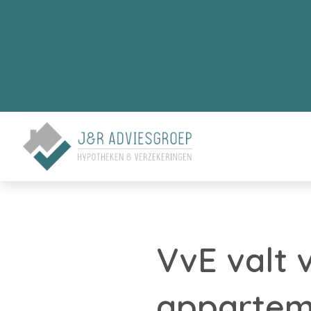
VvE valt 
appartem