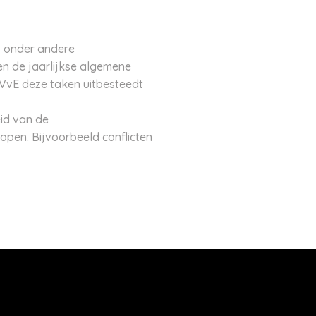
s onder andere
n de jaarlijkse algemene
VvE deze taken uitbesteedt
id van de
open. Bijvoorbeeld conflicten