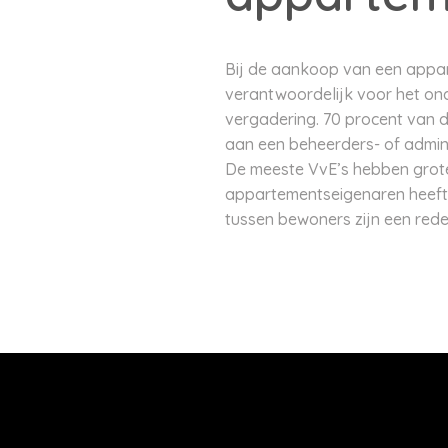
Bij de aankoop van een appar
verantwoordelijk voor het on
vergadering. 70 procent van 
aan een beheerders- of admin
De meeste VvE’s hebben grote
appartementseigenaren heeft g
tussen bewoners zijn een rede