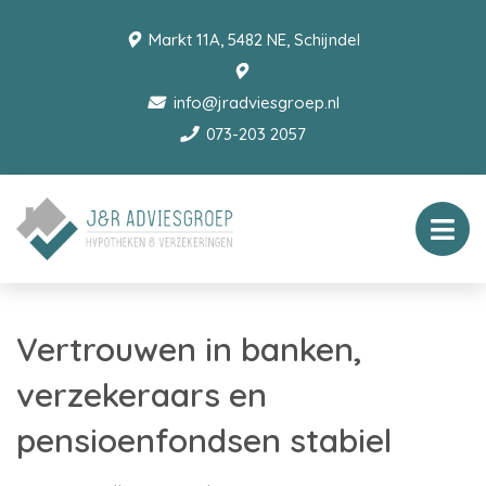
Markt 11A, 5482 NE, Schijndel
info@jradviesgroep.nl
073-203 2057
Vertrouwen in banken,
verzekeraars en
pensioenfondsen stabiel