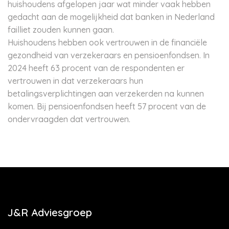
huishoudens afgelopen jaar wat minder vaak hebben
gedacht aan de mogelijkheid dat banken in Nederland
failliet zouden kunnen gaan.
Huishoudens hebben ook vertrouwen in de financiële
gezondheid van verzekeraars en pensioenfondsen. In
2024 heeft 63 procent van de respondenten er
vertrouwen in dat verzekeraars hun
betalingsverplichtingen aan verzekerden na kunnen
komen. Bij pensioenfondsen heeft 57 procent van de
ondervraagden dat vertrouwen.
J&R Adviesgroep