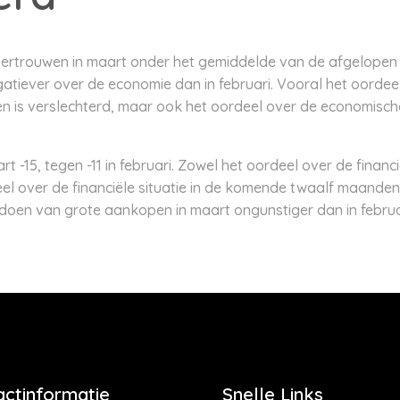
ertrouwen in maart onder het gemiddelde van de afgelopen tw
atiever over de economie dan in februari. Vooral het oordee
 is verslechterd, maar ook het oordeel over de economische 
 -15, tegen -11 in februari. Zowel het oordeel over de financi
l over de financiële situatie in de komende twaalf maanden
doen van grote aankopen in maart ongunstiger dan in februa
actinformatie
Snelle Links