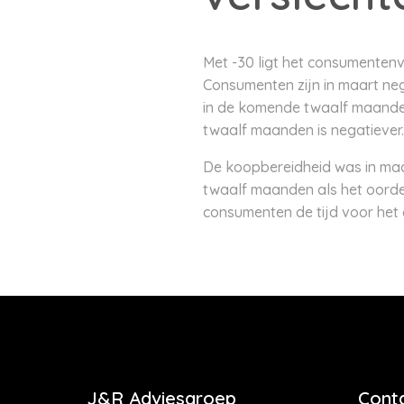
Met -30 ligt het consumentenv
Consumenten zijn in maart neg
in de komende twaalf maanden
twaalf maanden is negatiever.
De koopbereidheid was in maart
twaalf maanden als het oordee
consumenten de tijd voor het 
J&R Adviesgroep
Cont