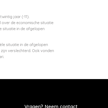
intig jaar (-11).
l over de economische situatie
situatie in de afgelopen
ële situatie in de afgelopen
 zijn verslechterd. Ook vonden
ri.
Vragen? Neem contact