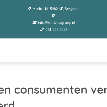
Markt 11A, 5482 NE, Schijndel
info@jradviesgroep.nl
073-203 2057
en consumenten ve
erd