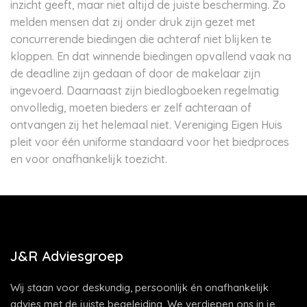
inzicht geeft, maar niet altijd de juiste bescherming. Zo
melden mensen dat zij onder druk zijn gezet met
concurrerende biedingen die achteraf niet blijken te
kloppen. En dat winnende biedingen opvallend vaak na
de deadline zijn gedaan of door de makelaar zijn
ingevoerd. Daarnaast zijn biedlogboeken regelmatig
onvolledig, moeten bieders er zelf achteraan of
ontvangen zij het helemaal niet. Vereniging Eigen Huis
pleit voor één uniforme standaard voor het biedproces
en voor onafhankelijk toezicht.
J&R Adviesgroep
Wij staan voor deskundig, persoonlijk én onafhankelijk
advies met de juiste begeleiding. We verdiepen ons in je