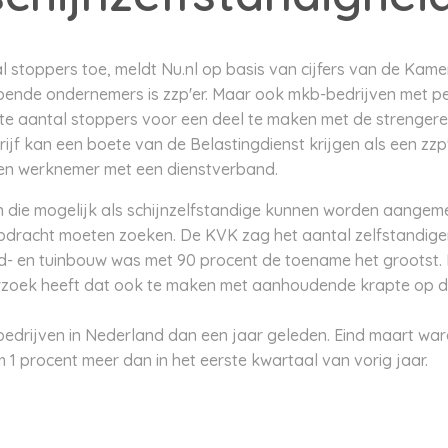
al stoppers toe, meldt Nu.nl op basis van cijfers van de Ka
ppende ondernemers is zzp'er. Maar ook mkb-bedrijven met p
te aantal stoppers voor een deel te maken met de strengere
rijf kan een boete van de Belastingdienst krijgen als een zzp
 een werknemer met een dienstverband.
n die mogelijk als schijnzelfstandige kunnen worden aangem
dracht moeten zoeken. De KVK zag het aantal zelfstandigen 
nd- en tuinbouw was met 90 procent de toename het grootst. M
rzoek heeft dat ook te maken met aanhoudende krapte op d
 bedrijven in Nederland dan een jaar geleden. Eind maart war
im 1 procent meer dan in het eerste kwartaal van vorig jaar.