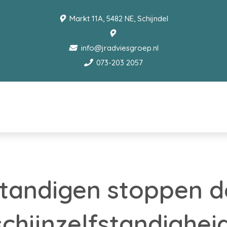
Markt 11A, 5482 NE, Schijndel
info@jradviesgroep.nl
073-203 2057
standigen stoppen 
schijnzelfstandighei