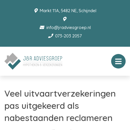
Markt 11A, 5482 NE, Schijndel
info@jradviesgroep.nl
073-203 2057
Veel uitvaartverzekeringen
pas uitgekeerd als
nabestaanden reclameren