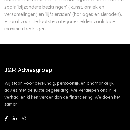
zoals ‘bijzondere bezittingen’ (kunst, antiek en
verzamelingen) en ‘lijfsieraden’ (horloges en sieraden).
Vooral voor die laatste categorie gelden vaak lage
maximumbedragen.
J&R Adviesgroep
Wij staan voor deskundig, persoonlijk én onafhankelijk
advies met de juiste begeleiding. We verdiepen ons in je
verhaal en kijken verder dan de financiering. We doen het
sámen!