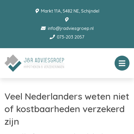
Markt 11A, 5482 NE, Schijndel
info@jradviesgroep.nl
073-203 2057
Veel Nederlanders weten niet
of kostbaarheden verzekerd
zijn