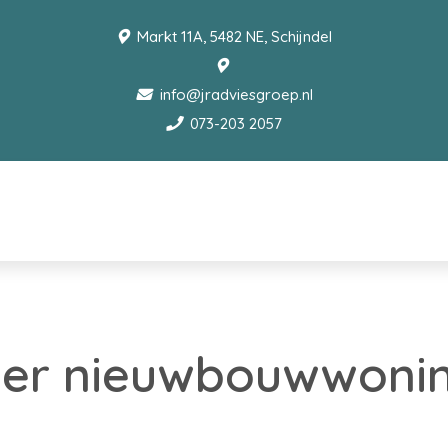
Markt 11A, 5482 NE, Schijndel
info@jradviesgroep.nl
073-203 2057
der nieuwbouwwoni