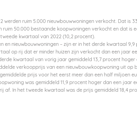
22 werden ruim 5.000 nieuwbouwwoningen verkocht. Dat is 33
n ruim 50.000 bestaande koopwoningen verkocht en dat is ee
et tweede kwartaal van 2022 (10,2 procent).
n en nieuwbouwwoningen – zijn er in het derde kwartaal 9,9
taal op rij dat er minder huizen zijn verkocht dan een jaar ee
rde kwartaal van vorig jaar gemiddeld 13,7 procent hoger d
elde verkoopprijs van een nieuwbouwkoopwoning uit op bij
middelde prijs voor het eerst meer dan een half miljoen eu
opwoning was gemiddeld 11,9 procent hoger dan een jaar eerd
ij af. In het tweede kwartaal was de prijs gemiddeld 18,4 pr