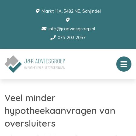
Markt 11A, 5482 NE, Schijndel
info@jradviesgroep.nl
073-203 2057
Veel minder
hypotheekaanvragen van
oversluiters