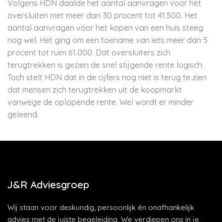
Volgens HDN daalde het aantal aanvragen voor het
oversluiten met meer dan 30 procent tot 41.500. Het
aantal aanvragen voor het kopen van een huis steeg
nog wel. Het ging om een toename van iets meer dan 5
procent tot ruim 61.000. Dat oversluiters zich
terugtrekken is gezien de snel stijgende rente logisch.
Toch stelt HDN dat in de cijfers nog niet is terug te zien
dat mensen zich terugtrekken uit de koopmarkt
vanwege de oplopende rente. Wel wordt er minder
geleend.
J&R Adviesgroep
Wij staan voor deskundig, persoonlijk én onafhankelijk
advies met de juiste begeleiding. We verdiepen ons in je