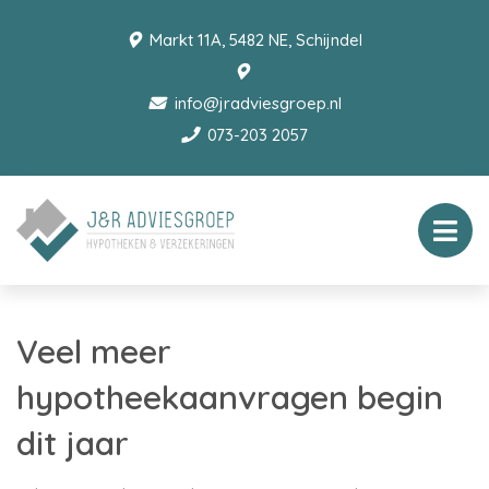
Markt 11A, 5482 NE, Schijndel
info@jradviesgroep.nl
073-203 2057
Veel meer
hypotheekaanvragen begin
dit jaar