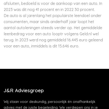
afsluiten, bedoeld is voor de aankoop van een auto. In
2023 was dit nog 41 procent en in 2022 30 procent.
De auto is al jarenlang het populairste leendoel onder
consumenten, maar sinds anderhalf jaar loopt het
aantal autoleningen steeds verder op. Het gemiddelde
leenbedrag voor een auto looptr volgens Geld.nl wel
terug. In 2023 werd nog gemiddeld 16.445 euro geleend
voor een auto, inmiddels is dit 15.646 euro.
J&R Adviesgroep
Wij staan voor deskundig, persoonlijk én onafhankelijk
advies met de juiste begeleiding. We verdiepen ons in je