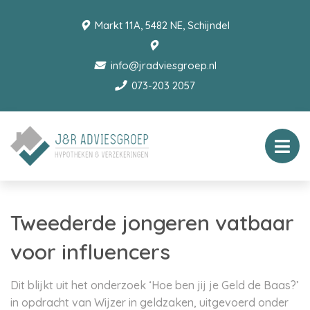
Markt 11A, 5482 NE, Schijndel
info@jradviesgroep.nl
073-203 2057
Tweederde jongeren vatbaar
voor influencers
Dit blijkt uit het onderzoek ‘Hoe ben jij je Geld de Baas?’
in opdracht van Wijzer in geldzaken, uitgevoerd onder