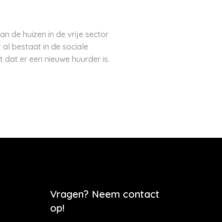
 de huizen in de vrije sector
al bestaat in de sociale
dat er een nieuwe huurder is.
Vragen? Neem contact
op!