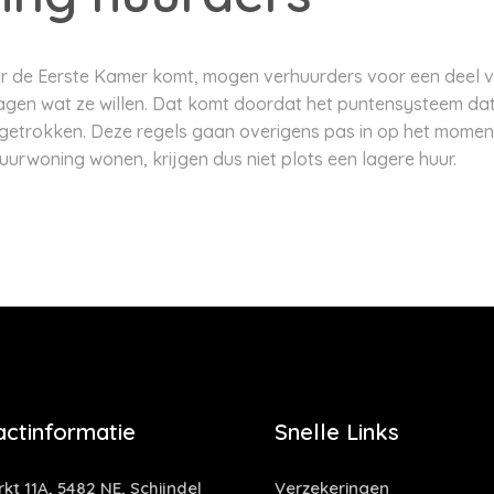
 de Eerste Kamer komt, mogen verhuurders voor een deel van
gen wat ze willen. Dat komt doordat het puntensysteem dat 
etrokken. Deze regels gaan overigens pas in op het moment 
uurwoning wonen, krijgen dus niet plots een lagere huur.
actinformatie
Snelle Links
kt 11A, 5482 NE, Schijndel
Verzekeringen