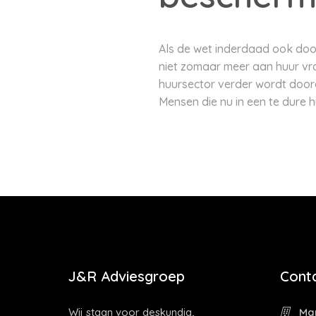
Als de wet inderdaad ook door
niet zomaar meer aan huur vra
huursector verder wordt doorg
Mensen die nu in een te dure h
J&R Adviesgroep
Cont
Wij staan voor deskundig,
Mar