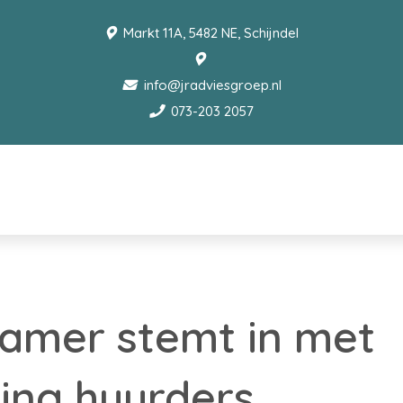
Markt 11A, 5482 NE, Schijndel
info@jradviesgroep.nl
073-203 2057
amer stemt in met
ing huurders