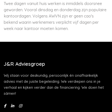
Twee dagen vanuit huis werken is inmiddels doorsnee
geworden. Vooral dinsdag en donderdag zijn populaire
kantoordagen. Volgens AWVN zijn er geen cao's
bekend waarin werknemers verplicht vijf dagen per
week naar kantoor moeten komen.
J&R Adviesgroep
Wij staan voor deskundig, persoonlijk én onafhankelijk
advies met de juiste begeleiding. We verdiepen ons in je
verhaal en kijken verder dan de financiering. We doen het
sámen!