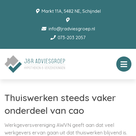
Markt 11A, 5482 NE, Schijndel
info@jradviesgroep.nl
073-203 2057
Thuiswerken steeds vaker
onderdeel van cao
Werkgeversvereniging AWVN geeft aan dat veel
werkgevers ervan gaan uit dat thuiswerken blijvend is.