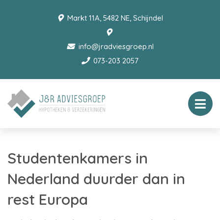
Markt 11A, 5482 NE, Schijndel
info@jradviesgroep.nl
073-203 2057
Studentenkamers in
Nederland duurder dan in
rest Europa