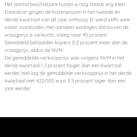
Het aantal beschikbare huizen is nog steeds erg klein.
Daardoor gingen de huizenprijzen in het tweede en
derde kwartaal van dit jaar omhoog. Er werd zelfs weer
vaker overboden. Het aandeel woningen dat boven de
vraagprijs is verkocht, steeg naar 45 procent.
Gemiddeld betaalden kopers 0,2 procent meer dan de
vraagprijs, aldus de NVM.
De gemiddelde verkoopprijs was volgens NVM in het
derde kwartaal 1,7 procent hoger dan een kwartaal
eerder. Wel lag de gemiddelde verkoopprijs in het derde
kwartaal met 422.000 euro 3,5 procent lager dan een
jaar eerder.