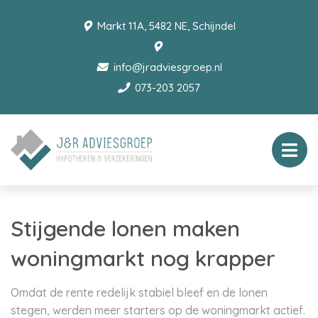
Markt 11A, 5482 NE, Schijndel
info@jradviesgroep.nl
073-203 2057
Stijgende lonen maken
woningmarkt nog krapper
Omdat de rente redelijk stabiel bleef en de lonen
stegen, werden meer starters op de woningmarkt actief.