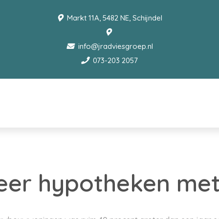
Markt 11A, 5482 NE, Schijndel
info@jradviesgroep.nl
073-203 2057
eer hypotheken me