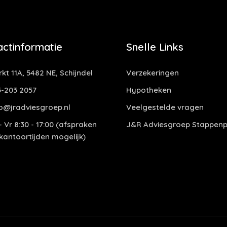
actinformatie
Snelle Links
kt 11A, 5482 NE, Schijndel
Verzekeringen
-203 2057
Hypotheken
o@jradviesgroep.nl
Veelgestelde vragen
 Vr 8:30 - 17:00 (afspraken
J&R Adviesgroep Stappenp
 kantoortijden mogelijk)