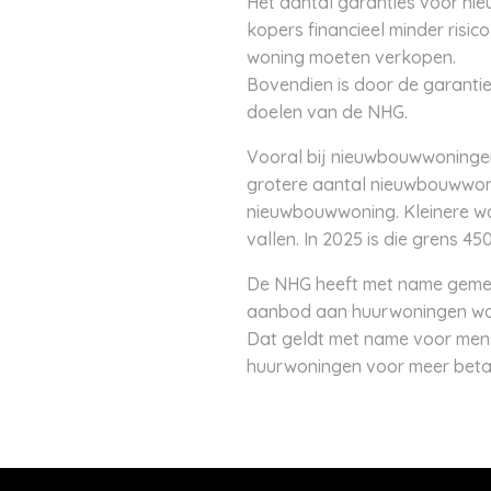
Het aantal garanties voor ni
kopers financieel minder risi
woning moeten verkopen.
Bovendien is door de garanti
doelen van de NHG.
Vooral bij nieuwbouwwoningen
grotere aantal nieuwbouwwoni
nieuwbouwwoning. Kleinere wo
vallen. In 2025 is die grens 45
De NHG heeft met name gemen
aanbod aan huurwoningen word
Dat geldt met name voor mens
huurwoningen voor meer betaa