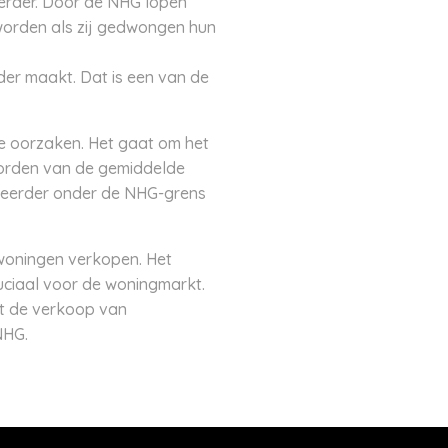
erder. Door de NHG lopen
 worden als zij gedwongen hun
der maakt. Dat is een van de
e oorzaken. Het gaat om het
worden van de gemiddelde
 eerder onder de NHG-grens
woningen verkopen. Het
uciaal voor de woningmarkt.
gt de verkoop van
NHG.