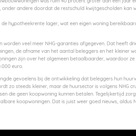
euwbouwwoningen was ruim 40 procent groter dan een jaar e
co, onder andere doordat de restschuld kwijtgescholden kan
e de hypotheekrente lager, wat een eigen woning bereikbaar
 worden veel meer NHG-garanties afgegeven. Dat heeft dri
ngen, de afname van het aantal beleggers en het kleiner 
ningen zijn over het algemeen betaalbaarder, waardoor ze
0.000 euro.
gde gevoelens bij de ontwikkeling dat beleggers hun huur
t zo steeds kleiner, maar de huursector is volgens NHG cr
en die geen koopwoning kunnen betalen. Tegelijkertijd zor
lbare koopwoningen. Dat is juist weer goed nieuws, aldus 