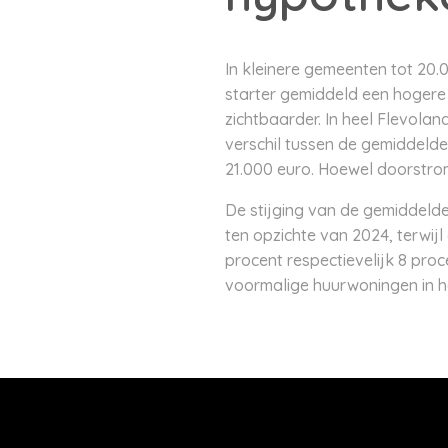
In kleinere gemeenten tot 20.0
starter gemiddeld een hogere
zichtbaarder. In heel Flevola
verschil tussen de gemiddeld
21.000 euro. Hoewel doorstrom
De stijging van de gemiddeld
ten opzichte van 2024, terwijl
procent respectievelijk 8 pr
voormalige huurwoningen in he