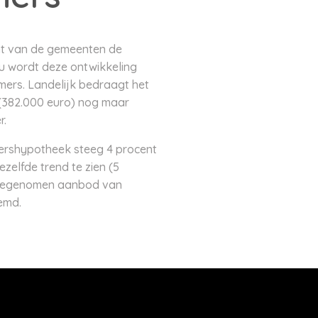
cent van de gemeenten de
u wordt deze ontwikkeling
mers. Landelijk bedraagt het
 (382.000 euro) nog maar
r.
ershypotheek steeg 4 procent
zelfde trend te zien (5
 toegenomen aanbod van
remd.