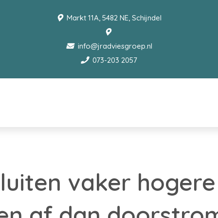
Markt 11A, 5482 NE, Schijndel
info@jradviesgroep.nl
073-203 2057
sluiten vaker hogere
en af dan doorstro