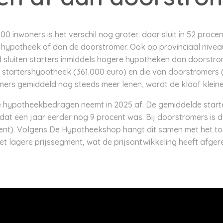
00 inwoners is het verschil nog groter: daar sluit in 52 pro
 hypotheek af dan de doorstromer. Ook op provinciaal nivea
nd sluiten starters inmiddels hogere hypotheken dan doorstro
e startershypotheek (361.000 euro) en die van doorstromers
ers gemiddeld nog steeds meer lenen, wordt de kloof kleine
e hypotheekbedragen neemt in 2025 af. De gemiddelde start
 dat een jaar eerder nog 9 procent was. Bij doorstromers is de
ocent). Volgens De Hypotheekshop hangt dit samen met het
t lagere prijssegment, wat de prijsontwikkeling heeft afge