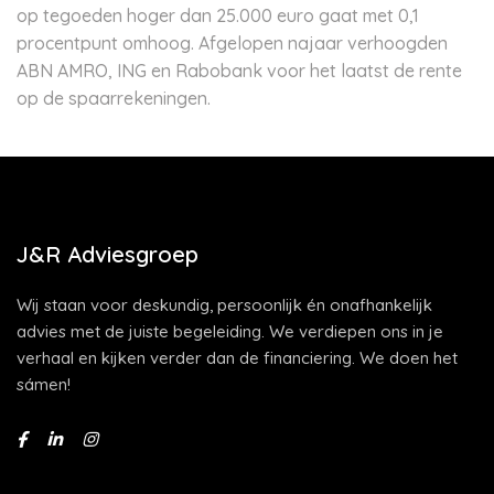
op tegoeden hoger dan 25.000 euro gaat met 0,1
procentpunt omhoog. Afgelopen najaar verhoogden
ABN AMRO, ING en Rabobank voor het laatst de rente
op de spaarrekeningen.
J&R Adviesgroep
Wij staan voor deskundig, persoonlijk én onafhankelijk
advies met de juiste begeleiding. We verdiepen ons in je
verhaal en kijken verder dan de financiering. We doen het
sámen!