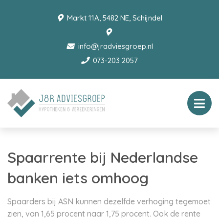
Markt 11A, 5482 NE, Schijndel
info@jradviesgroep.nl
073-203 2057
Spaarrente bij Nederlandse
banken iets omhoog
Spaarders bij ASN kunnen dezelfde verhoging tegemoet
zien, van 1,65 procent naar 1,75 procent. Ook de rente