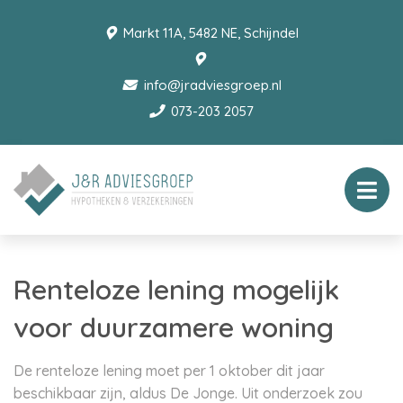
Markt 11A, 5482 NE, Schijndel
info@jradviesgroep.nl
073-203 2057
Renteloze lening mogelijk
voor duurzamere woning
De renteloze lening moet per 1 oktober dit jaar
beschikbaar zijn, aldus De Jonge. Uit onderzoek zou