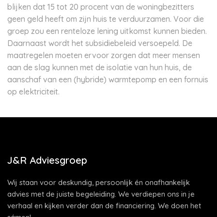
blijken dat 15 tot 20 procent van de woningbezitters
geen geld heeft om zijn huis te verduurzamen. Voor die
groep zou een renteloze lening uitkomst kunnen bieden.
Daarnaast wordt het subsidiebeleid versoepeld. De
maatregelen moeten ervoor zorgen dat meer mensen
aan de slag kunnen met de isolatie van hun huis, de
aanschaf van een (hybride) warmtepomp en een fornuis
op elektriciteit.
J&R Adviesgroep
Wij staan voor deskundig, persoonlijk én onafhankelijk
advies met de juiste begeleiding. We verdiepen ons in je
verhaal en kijken verder dan de financiering. We doen het