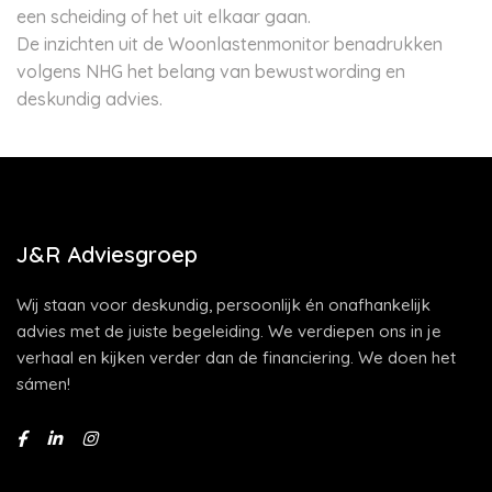
een scheiding of het uit elkaar gaan.
De inzichten uit de Woonlastenmonitor benadrukken
volgens NHG het belang van bewustwording en
deskundig advies.
J&R Adviesgroep
Wij staan voor deskundig, persoonlijk én onafhankelijk
advies met de juiste begeleiding. We verdiepen ons in je
verhaal en kijken verder dan de financiering. We doen het
sámen!