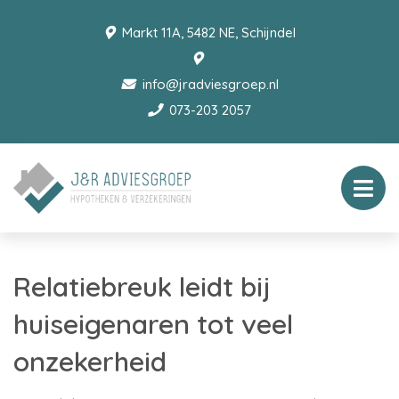
Markt 11A, 5482 NE, Schijndel
info@jradviesgroep.nl
073-203 2057
Relatiebreuk leidt bij
huiseigenaren tot veel
onzekerheid