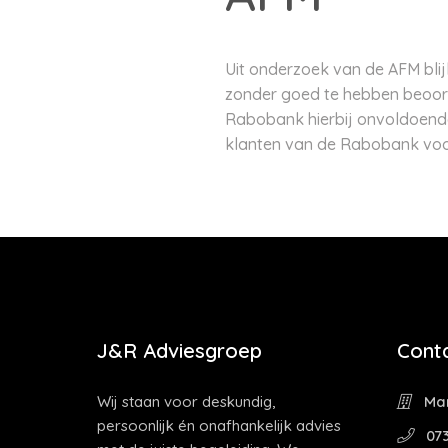
Uit onderzoek van de AFM bli
zonder goed te hebben beoord
Rabobank hierbij onvoldoende 
klanten van de Rabobank voor 
J&R Adviesgroep
Cont
Wij staan voor deskundig,
Mar
persoonlijk én onafhankelijk advies
073