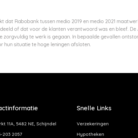
jkt dat Rabobank tussen medio 2019 en medio 2021 maatwer
eeld of dat voor de klanten verantwoord was en bleef. De 
zorgvuldig te werk is gegaan. In bepaalde gevallen ontstond
hun situatie te hoge leningen afsloten.
actinformatie
Snelle Links
kt 11A, 5482 NE, Schijndel
Verzekeringen
-203 2057
Hypotheken