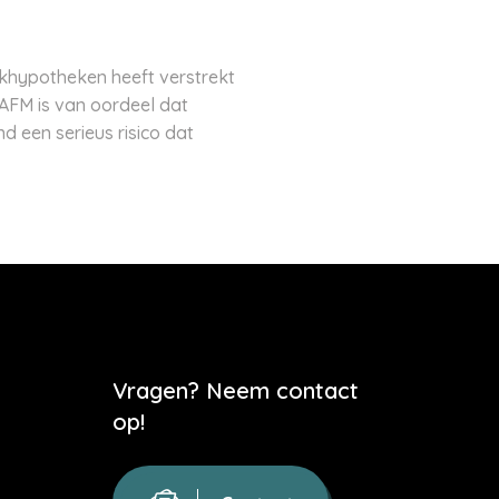
khypotheken heeft verstrekt
AFM is van oordeel dat
 een serieus risico dat
Vragen? Neem contact
op!