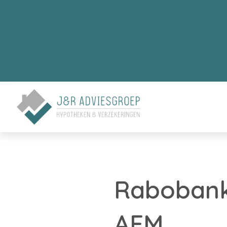
Rabobank 
AFM