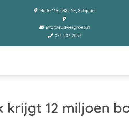
Markt 11A, 5482 NE, Schijndel
info@jradviesgroep.nl
073-203 2057
krijgt 12 miljoen b