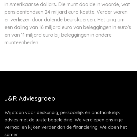
in Amerikaanse dollars. Die munt daalde in waarde, wat
pensioenfondsen 24 miljard euro kostte. Verder waren
er verliezen door dalende beurskoersen. Het ging om
een daling van 16 miljard euro van beleggingen in euro's
en van 11 miljard euro bij beleggingen in andere
munteenheden.
J&R Adviesgroep
Wij staan voor deskundig, persoonlijk én onafhankelijk
advies met de juiste begeleiding. We verdiepen ons in je
verhaal en kijken verder dan de financiering. We doen het
sámen!