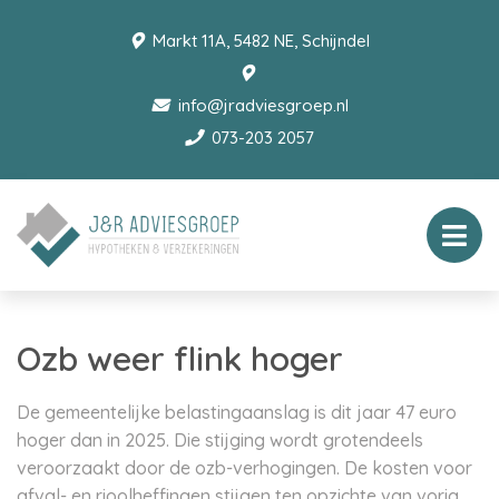
Markt 11A, 5482 NE, Schijndel
info@jradviesgroep.nl
073-203 2057
Ozb weer flink hoger
De gemeentelijke belastingaanslag is dit jaar 47 euro
hoger dan in 2025. Die stijging wordt grotendeels
veroorzaakt door de ozb-verhogingen. De kosten voor
afval- en rioolheffingen stijgen ten opzichte van vorig