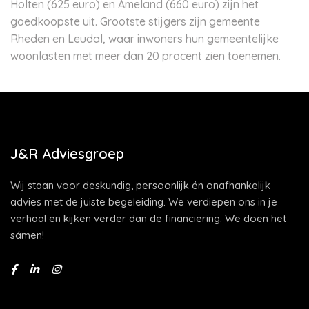
Holten (625 euro) en Ameland (660 euro) zijn het
goedkoopste uit. Grootste stijgers zijn gemeente
Rheden en Leudal, waar inwoners hun gemeentelijke
woonlasten met meer dan 20 procent zien toenemen.
J&R Adviesgroep
Wij staan voor deskundig, persoonlijk én onafhankelijk
advies met de juiste begeleiding. We verdiepen ons in je
verhaal en kijken verder dan de financiering. We doen het
sámen!