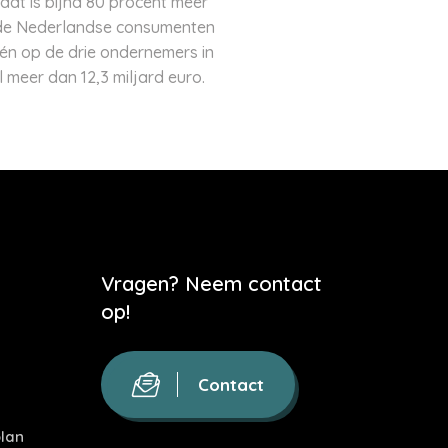
dat is bijna 80 procent meer
n de Nederlandse consumenten
één op de drie ondernemers in
l meer dan 12,3 miljard euro.
Vragen? Neem contact
op!
Contact
lan