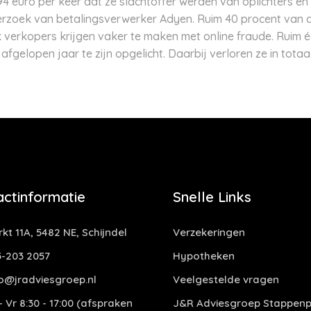
 euro per keer dat ze slachtoffer werden van oplichters en 
onderzoek van betalingsverwerker Adyen. Ruim 40 procent va
ok verkopers krijgen vaker te maken met online fraude. Ruim 
afgelopen jaar te zijn opgelicht. Daarbij verloren ze in totaa
actinformatie
Snelle Links
kt 11A, 5482 NE, Schijndel
Verzekeringen
-203 2057
Hypotheken
o@jradviesgroep.nl
Veelgestelde vragen
 Vr 8:30 - 17:00 (afspraken
J&R Adviesgroep Stappenp