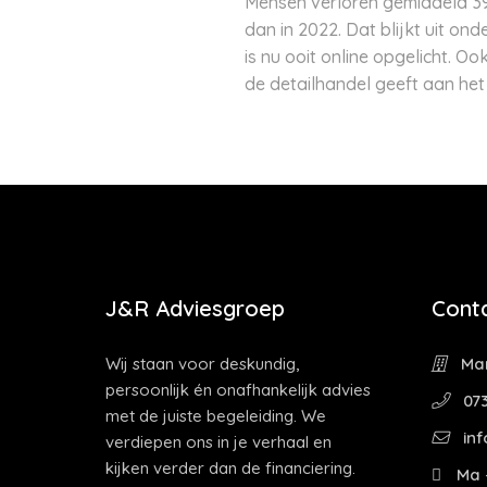
Mensen verloren gemiddeld 394
dan in 2022. Dat blijkt uit 
is nu ooit online opgelicht. O
de detailhandel geeft aan het 
J&R Adviesgroep
Cont
Wij staan voor deskundig,
Mar
persoonlijk én onafhankelijk advies
073
met de juiste begeleiding. We
inf
verdiepen ons in je verhaal en
kijken verder dan de financiering.
Ma -