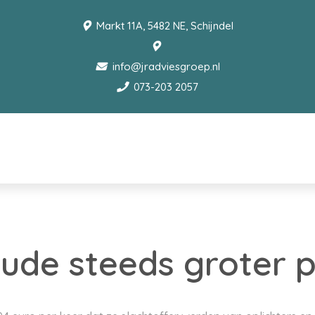
Markt 11A, 5482 NE, Schijndel
info@jradviesgroep.nl
073-203 2057
aude steeds groter